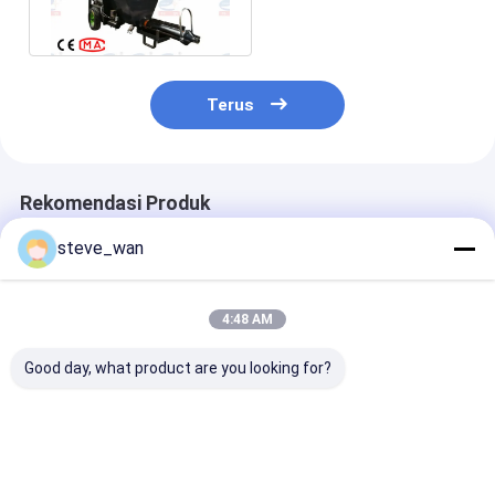
Bangunan
Terus
Rekomendasi Produk
steve_wan
4:48 AM
Good day, what product are you looking for?
Mesin Semprot
Mesin penyemprotan
Diesel KLW 12
Mortar KLW180D
mortar diesel Mesin
penyemprotan
yang kuat
plesteran kapur
mortir Perlin
untuk perusahaan
permukaan din
konstruksi
stucco untuk
Harga terbaik
Harga terbaik
Harga terb