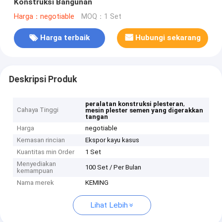
Konstruksi Bangunan
Harga：negotiable
MOQ：1 Set
Harga terbaik
Hubungi sekarang
Deskripsi Produk
,
peralatan konstruksi plesteran
Cahaya Tinggi
mesin plester semen yang digerakkan
tangan
Harga
negotiable
Kemasan rincian
Ekspor kayu kasus
Kuantitas min Order
1 Set
Menyediakan
100 Set / Per Bulan
kemampuan
Nama merek
KEMING
Lihat Lebih