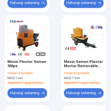
Hubungi sekarang
Hubungi sekarang
Mesin Plester Semen
Mesin Semen Plester
3Mpa
Mortar Removable
Hopper Ukuran Kecil
Harga:
negotiable
Harga:
negotiable
Untuk Dinding
MOQ:
1 set
MOQ:
1 Set
dapatkan harga terbaru
dapatkan harga terbaru
Hubungi sekarang
Hubungi sekarang