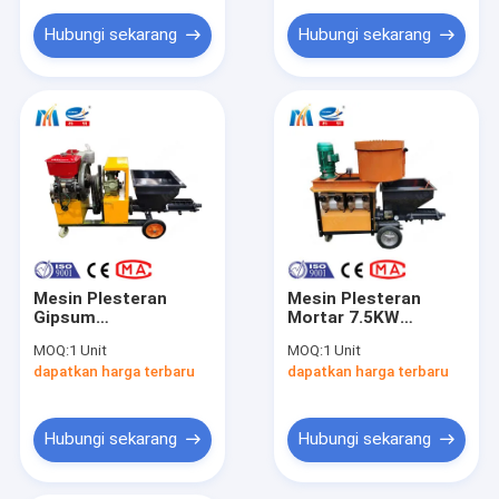
Hubungi sekarang
Hubungi sekarang
Mesin Plesteran
Mesin Plesteran
Gipsum
Mortar 7.5KW
1400*800*1300mm
Kapasitas Hopper
MOQ:
1 Unit
MOQ:
1 Unit
50Hz
50L Dimensi 1400 *
dapatkan harga terbaru
dapatkan harga terbaru
800 * 1300mm
Hubungi sekarang
Hubungi sekarang