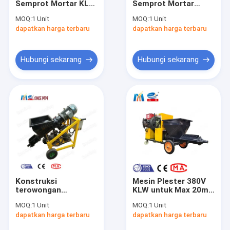
Semprot Mortar KLW
Semprot Mortar
mesin plesteran semen
yang Digunakan
untuk Semprot
MOQ:
1 Unit
MOQ:
1 Unit
untuk Plasting Slurry
Dinding dengan Mixer
dapatkan harga terbaru
Pompa Beton Busa
dapatkan harga terbaru
Mortar
Beton di Atas
Pompa Beton kecil
Hubungi sekarang
Hubungi sekarang
Pompa Semen Grouting
Mortar Grout Pump
Pompa Selang Industri
Mesin Pengaduk Nat
Kompresor udara sekrup
Konstruksi
Mesin Plester 380V
Ekskavator Diesel Mini
terowongan
KLW untuk Max 20m.
digunakan KEMING
Jarak Vertikal
MOQ:
1 Unit
MOQ:
1 Unit
KLW Mesin
mesin suku cadang
dapatkan harga terbaru
dapatkan harga terbaru
penyemprotan mortir
untuk plesteran