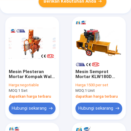
Berikan Kebutuhan Anda
Mesin Plesteran
Mesin Semprot
Mortar Kompak Wall
Mortar KLW180D
Spraying Dan Mesin
yang kuat
Harga:
negotiable
Harga:
1500 per set
Plesteran
MOQ:
1 Set
MOQ:
1 Unit
dapatkan harga terbaru
dapatkan harga terbaru
Hubungi sekarang
Hubungi sekarang