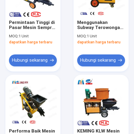
Tentang kami
Tur Pabrik
Permintaan Tinggi di
Menggunakan
Pasar Mesin Semprot
Subway Terowongan
Kontrol kualitas
Mortar Seri KEMING
KEMING KLW Mesin
MOQ:
1 Unit
MOQ:
1 Unit
KLW untuk Proyek
Semprot Mortar
dapatkan harga terbaru
dapatkan harga terbaru
Tambang
Plastering dalam
Hubungi kami
Kinerja yang Baik
Berita
Hubungi sekarang
Hubungi sekarang
Permintaan Penawaran
Mesin Shotcrete Beton
Mesin Drycrete Shotcrete
Mesin Shotcrete Campuran Basah
Performa Baik Mesin
KEMING KLW Mesin