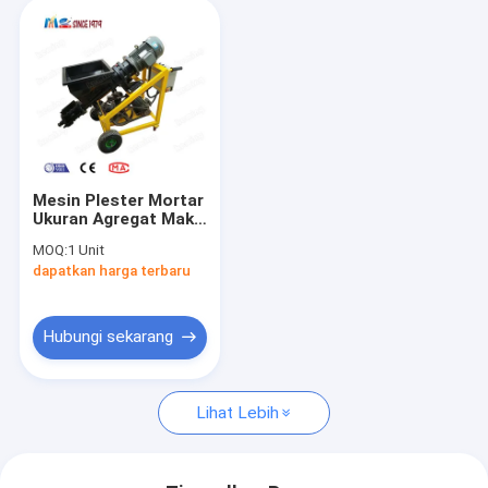
Mesin Plester Mortar
Ukuran Agregat Maks
6mm Jarak
MOQ:
1 Unit
Horizontal Maks 30m
dapatkan harga terbaru
Hubungi sekarang
Lihat Lebih