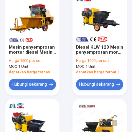
Mesin penyemprotan
Diesel KLW 120 Mesin
mortar diesel Mesin
penyemprotan mortir
plesteran kapur
Perlindungan
Harga:
1500 per set
Harga:
1500 per set
untuk perusahaan
permukaan dinding
MOQ:
1 Unit
MOQ:
1 Unit
konstruksi
stucco untuk
konstruksi
dapatkan harga terbaru
dapatkan harga terbaru
Hubungi sekarang
Hubungi sekarang
Rumah
Produk
Tampilan VR