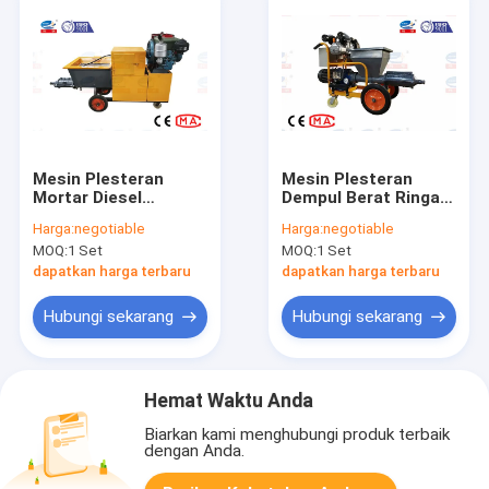
Mesin Plesteran
Mesin Plesteran
Mortar Diesel
Dempul Berat Ringan
Didorong
Gerakan Fleksibel
Harga:
negotiable
Harga:
negotiable
Penggunaan Di
Peralatan Plesteran
MOQ:
1 Set
MOQ:
1 Set
Langit-Langit Dinding
Konstruksi
Interior
dapatkan harga terbaru
dapatkan harga terbaru
Hubungi sekarang
Hubungi sekarang
Hemat Waktu Anda
Biarkan kami menghubungi produk terbaik
dengan Anda.